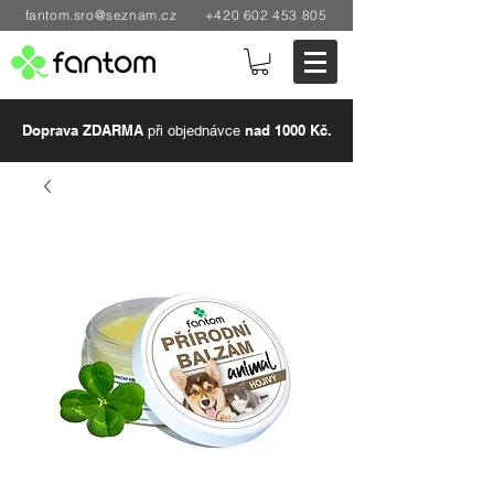
fantom.sro@seznam.cz
+420 602 453 805
Doprava ZDARMA
nad 1000 Kč.
při objednávce