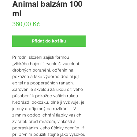
Animal balzám 100
ml
Cena
360,00 Kč
Přidat do košíku
Přírodní složení zajistí formou
„vlhkého hojení “ rychlejší zacelení
drobných poranění, odřenin na
pokožce a také výborně doplní její
epitel na pooperačních ránách.
Zároveň je skvělou zárukou citlivého
působení k pokožce vašich rukou.
Nedráždí pokožku, plně ji vyživuje, je
jemný a příjemný na roztírání. V
zimním období chrání tlapky vašich
zvířátek před mrazem, vlhkostí a
popraskáním. Jeho účinky oceníte již
při prvním použití stejně jako vysokou